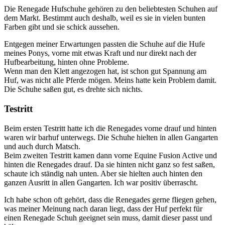
Die Renegade Hufschuhe gehören zu den beliebtesten Schuhen auf
dem Markt. Bestimmt auch deshalb, weil es sie in vielen bunten
Farben gibt und sie schick aussehen.
Entgegen meiner Erwartungen passten die Schuhe auf die Hufe
meines Ponys, vorne mit etwas Kraft und nur direkt nach der
Hufbearbeitung, hinten ohne Probleme.
Wenn man den Klett angezogen hat, ist schon gut Spannung am
Huf, was nicht alle Pferde mögen. Meins hatte kein Problem damit.
Die Schuhe saßen gut, es drehte sich nichts.
Testritt
Beim ersten Testritt hatte ich die Renegades vorne drauf und hinten
waren wir barhuf unterwegs. Die Schuhe hielten in allen Gangarten
und auch durch Matsch.
Beim zweiten Testritt kamen dann vorne Equine Fusion Active und
hinten die Renegades drauf.
Da sie hinten nicht ganz so fest saßen,
schaute ich ständig nah unten. Aber sie hielten auch hinten den
ganzen Ausritt in allen Gangarten. Ich war positiv überrascht.
Ich habe schon oft gehört, dass die Renegades gerne fliegen gehen,
was meiner Meinung nach daran liegt, dass der Huf perfekt für
einen Renegade Schuh geeignet sein muss, damit dieser passt und