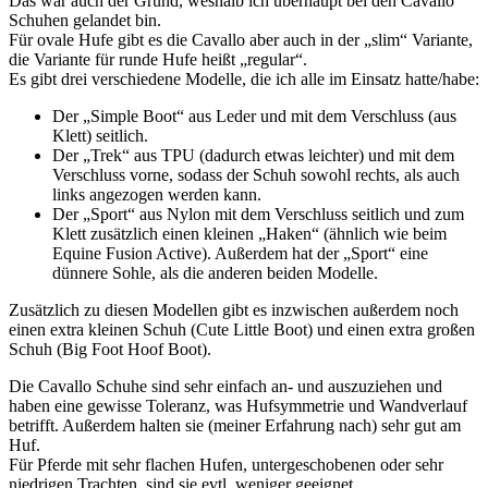
Das war
auch der Grund, weshalb ich überhaupt bei den Cavallo
Schuhen gelandet bin.
Für ovale Hufe gibt es die Cavallo aber auch in der „slim“ Variante,
die Variante für runde Hufe heißt „regular“.
Es gibt drei verschiedene Modelle, die ich alle im Einsatz hatte/habe:
Der „Simple Boot“ aus Leder und mit dem Verschluss (aus
Klett) seitlich.
Der „Trek“ aus TPU (dadurch etwas leichter) und mit dem
Verschluss vorne, sodass der Schuh sowohl rechts, als auch
links angezogen werden kann.
Der „Sport“ aus Nylon mit dem Verschluss seitlich und zum
Klett zusätzlich einen kleinen „Haken“ (ähnlich wie beim
Equine Fusion Active). Außerdem hat der „Sport“ eine
dünnere Sohle, als die anderen beiden Modelle.
Zusätzlich zu diesen Modellen gibt es inzwischen außerdem noch
einen extra kleinen Schuh (Cute Little Boot) und einen extra großen
Schuh (Big Foot Hoof Boot).
Die Cavallo Schuhe sind sehr einfach an- und auszuziehen und
haben eine gewisse Toleranz, was Hufsymmetrie und Wandverlauf
betrifft. Außerdem halten sie (meiner Erfahrung nach) sehr gut am
Huf.
Für Pferde mit sehr flachen Hufen, untergeschobenen oder sehr
niedrigen Trachten, sind sie evtl. weniger geeignet.