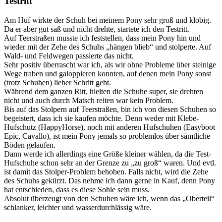
Testritt
Am Huf wirkte der Schuh bei meinem Pony sehr groß und klobig.
Da er aber gut saß und nicht drehte, startete ich den Testritt.
Auf Teerstraßen musste ich feststellen, dass mein Pony hin und
wieder mit der Zehe des Schuhs „hängen blieb“ und stolperte. Auf
Wald- und Feldwegen passierte das nicht.
Sehr positiv überrascht war ich, als wir ohne Probleme über steinige
Wege traben und galoppieren konnten, auf denen mein Pony sonst
(trotz Schuhen) lieber Schritt geht.
Während dem ganzen Ritt, hielten die Schuhe super, sie drehten
nicht und auch durch Matsch reiten war kein Problem.
Bis auf das Stolpern auf Teerstraßen, bin ich von diesen Schuhen so
begeistert, dass ich sie kaufen möchte. Denn weder mit Klebe-
Hufschutz (HappyHorse), noch mit anderen Hufschuhen (Easyboot
Epic, Cavallo), ist mein Pony jemals so problemlos über sämtliche
Böden gelaufen.
Dann werde ich allerdings eine Größe kleiner wählen, da die Test-
Hufschuhe schon sehr an der Grenze zu „zu groß“ waren. Und evtl.
ist damit das Stolper-Problem behoben. Falls nicht, wird die Zehe
des Schuhs gekürzt. Das nehme ich dann gerne in Kauf, denn Pony
hat entschieden, dass es diese Sohle sein muss.
Absolut überzeugt von den Schuhen wäre ich, wenn das „Oberteil“
schlanker, leichter und wasserdurchlässig wäre.